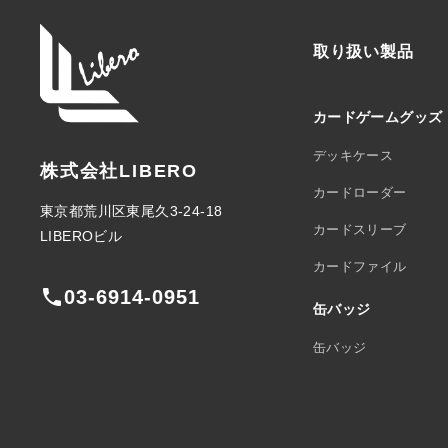
取り扱い製品
カードゲームグッズ
デッキケース
株式会社LIBERO
カードローダー
東京都荒川区東尾久3-24-18
カードスリーブ
LIBEROビル
カードファイル
phone
03-6914-0951
缶バッジ
缶バッジ