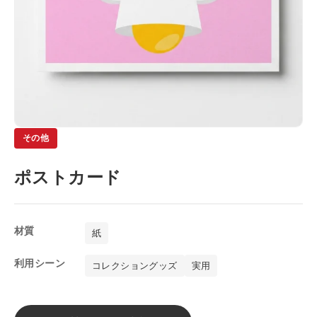
カードスリーブ
採用理念
カードファイル
社員インタビュー
缶バッジ
募集要項
一覧を見る
ENTRY
缶バッジ
その他
アクリルグッズ
ポストカード
一覧を見る
アクリルスタンド
材質
紙
アクリルキーホルダー
利用シーン
コレクショングッズ
実用
アクリルパネル
その他グッズ