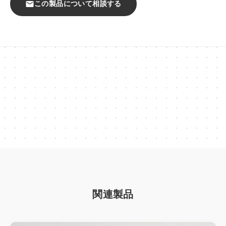
mail
この製品について相談する
一覧を見る
ステッカー
クリアしおり
ミニ色紙
クリアファイル
ポストカード
ブロマイド
タペストリー
クリアポスター
ポスター
関連製品
マスキングテープ
下敷き