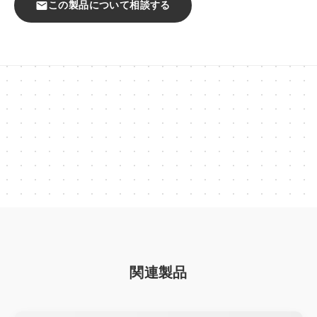
mail
この製品について相談する
一覧を見る
ステッカー
クリアしおり
ミニ色紙
クリアファイル
ポストカード
ブロマイド
タペストリー
クリアポスター
ポスター
関連製品
マスキングテープ
下敷き