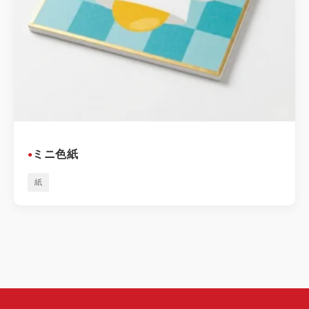
ミニ色紙
●
紙