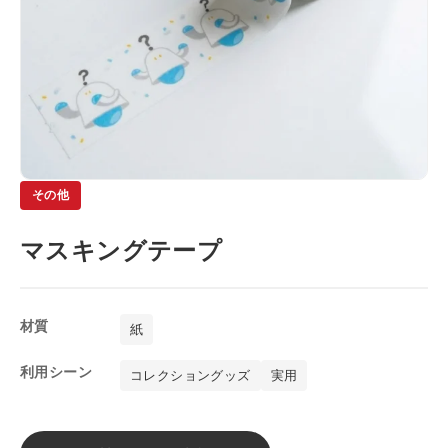
カードスリーブ
採用理念
カードファイル
社員インタビュー
缶バッジ
募集要項
一覧を見る
ENTRY
缶バッジ
その他
アクリルグッズ
マスキングテープ
一覧を見る
アクリルスタンド
材質
紙
アクリルキーホルダー
利用シーン
コレクショングッズ
実用
アクリルパネル
その他グッズ