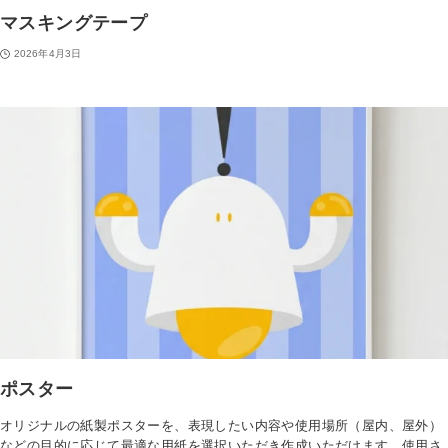
マスキングテープ
カードスリーブ
採用理念
2026年4月3日
カードファイル
社員インタビュー
缶バッジ
募集要項
一覧を見る
ENTRY
缶バッジ
アクリルグッズ
一覧を見る
アクリルスタンド
アクリルキーホルダー
アクリルパネル
ポスター
その他グッズ
オリジナルの紙製ポスターを、表現したい内容や使用場所（屋内、屋外）
などの目的に応じて最適な用紙を選択いただき作成いただけます。使用さ