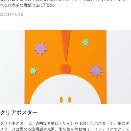
一覧を見る
れる代表的な用紙は主に下記の…
2026年4月3日
ステッカー
クリアしおり
ミニ色紙
クリアファイル
ポストカード
ブロマイド
タペストリー
クリアポスター
ポスター
クリアポスター
マスキングテープ
クリアポスターは、透明な素材にデザインを印刷したポスターで、紙のポ
下敷き
スターとは異なる透明感や光沢、耐久性を兼ね備え、インテリアやグッズ