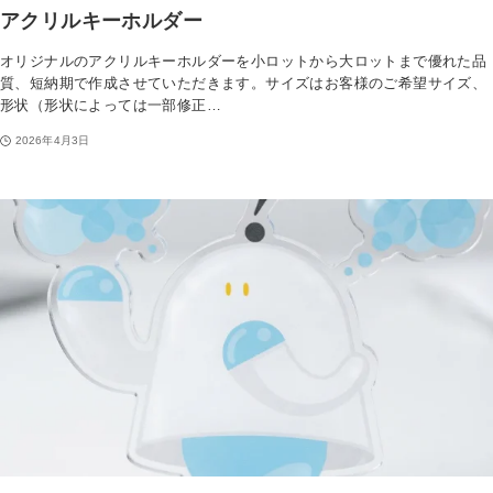
一覧を見る
アクリルキーホルダー
オリジナルのアクリルキーホルダーを小ロットから大ロットまで優れた品
ステッカー
質、短納期で作成させていただきます。サイズはお客様のご希望サイズ、
形状（形状によっては一部修正…
クリアしおり
2026年4月3日
ミニ色紙
クリアファイル
ポストカード
ブロマイド
タペストリー
クリアポスター
ポスター
マスキングテープ
下敷き