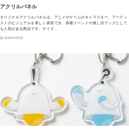
アクリルパネル
カードスリーブ
採用理念
オリジナルアクリルパネルは、アニメやゲームのキャラクター、アーティ
カードファイル
ストのビジュアルを美しく表現でき、各種イベントや推し活グッズとして
社員インタビュー
も人気がある商品です。サイズ…
缶バッジ
募集要項
2026年4月3日
一覧を見る
ENTRY
缶バッジ
アクリルグッズ
一覧を見る
アクリルスタンド
アクリルキーホルダー
アクリルパネル
その他グッズ